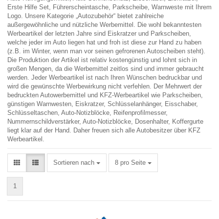
Erste Hilfe Set, Führerscheintasche, Parkscheibe, Warnweste mit Ihrem
Logo. Unsere Kategorie „Autozubehör“ bietet zahlreiche
außergewöhnliche und nützliche Werbemittel. Die wohl bekanntesten
Werbeartikel der letzten Jahre sind Eiskratzer und Parkscheiben,
welche jeder im Auto liegen hat und froh ist diese zur Hand zu haben
(z.B. im Winter, wenn man vor seinen gefrorenen Autoscheiben steht).
Die Produktion der Artikel ist relativ kostengünstig und lohnt sich in
großen Mengen, da die Werbemittel zeitlos sind und immer gebraucht
werden. Jeder Werbeartikel ist nach Ihren Wünschen bedruckbar und
wird die gewünschte Werbewirkung nicht verfehlen. Der Mehrwert der
bedruckten Autowerbemittel und KFZ-Werbeartikel wie Parkscheiben,
günstigen Warnwesten, Eiskratzer, Schlüsselanhänger, Eisschaber,
Schlüsseltaschen, Auto-Notizblöcke, Reifenprofilmesser,
Nummernschildverstärker, Auto-Notizblöcke, Dosenhalter, Koffergurte
liegt klar auf der Hand. Daher freuen sich alle Autobesitzer über KFZ
Werbeartikel.
Sortieren nach
pro Seite
Sortieren nach
8 pro Seite
1