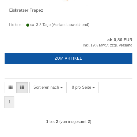
Eiskratzer Trapez
Lieferzeit:
ca. 3-8 Tage
(Ausland abweichend)
ab 0,86 EUR
inkl. 19% MwSt. zzgl.
Versand
ZUM ARTIKEL
Sortieren nach
pro Seite
Sortieren nach
8 pro Seite
1
1
bis
2
(von insgesamt
2
)