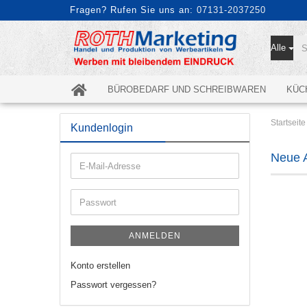
Fragen? Rufen Sie uns an:
07131-2037250
Alle
BÜROBEDARF UND SCHREIBWAREN
KÜC
Startseite
Kundenlogin
Neue A
E-
Mail-
Adresse
Passwort
ANMELDEN
Konto erstellen
Passwort vergessen?